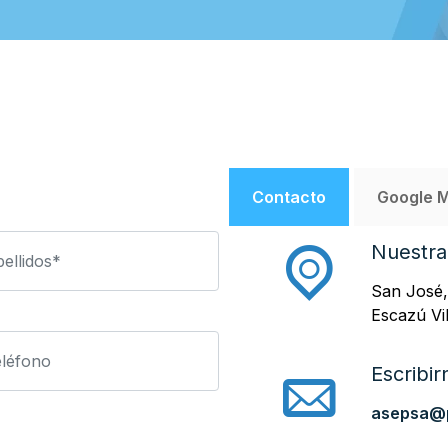
Contacto
Google 
Nuestra
San José,
Escazú Vil
Escribir
asepsa@p